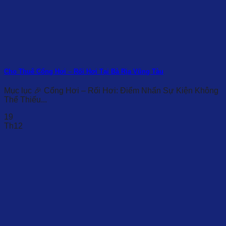
Cho Thuê Cổng Hơi – Rối Hơi Tại Bà Rịa Vũng Tàu
Mục lục 🎉 Cổng Hơi – Rối Hơi: Điểm Nhấn Sự Kiện Không
Thể Thiếu...
19
Th12