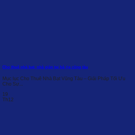
Cho thuê nhà bạt, nhà giàn tại bà rịa cũng tàu
Mục lục Cho Thuê Nhà Bạt Vũng Tàu – Giải Pháp Tối Ưu
Cho Sự...
19
Th12