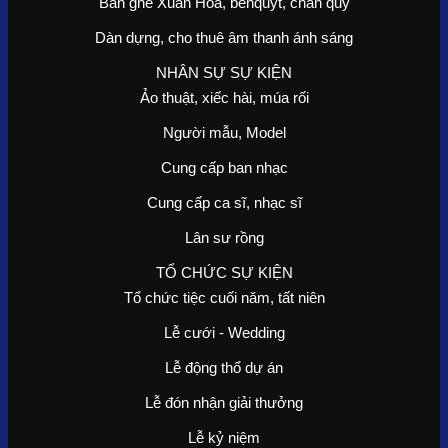
Bàn ghế Xuân Hòa, benquyt, chân quỳ
Dàn dựng, cho thuê âm thanh ánh sáng
NHÂN SỰ SỰ KIỆN
Ảo thuật, xiếc hài, múa rối
Người mẫu, Model
Cung cấp ban nhạc
Cung cấp ca sĩ, nhạc sĩ
Lân sư rồng
TỔ CHỨC SỰ KIỆN
Tổ chức tiệc cuối năm, tất niên
Lễ cưới - Wedding
Lễ động thổ dự án
Lễ đón nhận giải thưởng
Lễ kỷ niệm