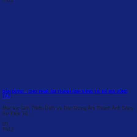
Th12
DÀN DỰNG – CHO THUÊ ÂM THANH ÁNH SÁNG TẠI BÀ RỊA VŨNG
TÀU
Mục lục Giới Thiệu Dịch Vụ Dàn Dựng Âm Thanh Ánh Sáng
Sự Kiện Tổ...
19
Th12