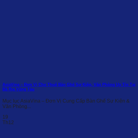
AsiaVina – Đơn Vị Cho Thuê Bàn Ghế Sự Kiện, Văn Phòng Uy Tín Tại
Bà Rịa Vũng Tàu
Mục lục AsiaVina – Đơn Vị Cung Cấp Bàn Ghế Sự Kiện &
Văn Phòng...
19
Th12