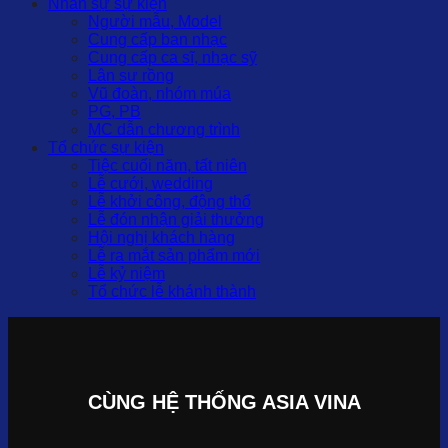
Nhân sự sự kiện
Người mẫu, Model
Cung cấp ban nhạc
Cung cấp ca sĩ, nhạc sỹ
Lân sư rồng
Vũ đoàn, nhóm múa
PG, PB
MC dẫn chương trình
Tổ chức sự kiện
Tiệc cuối năm, tất niên
Lễ cưới, wedding
Lễ khởi công, động thổ
Lễ đón nhận giải thưởng
Hội nghị khách hàng
Lễ ra mắt sản phẩm mới
Lễ kỷ niệm
Tổ chức lễ khánh thành
CÙNG HỆ THỐNG ASIA VINA