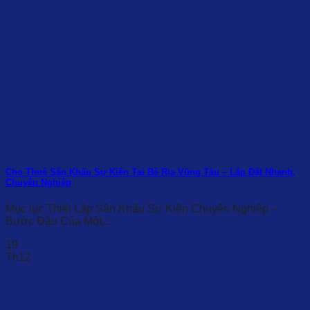
Cho Thuê Sân Khấu Sự Kiện Tại Bà Rịa Vũng Tàu – Lắp Đặt Nhanh,
Chuyên Nghiệp
Mục lục Thiết Lập Sân Khấu Sự Kiện Chuyên Nghiệp –
Bước Đầu Của Một...
19
Th12