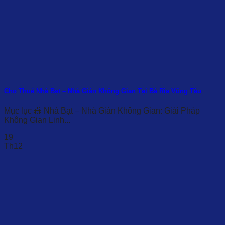
Cho Thuê Nhà Bạt – Nhà Giàn Không Gian Tại Bà Rịa Vũng Tàu
Mục lục 🎪 Nhà Bạt – Nhà Giàn Không Gian: Giải Pháp
Không Gian Linh...
19
Th12