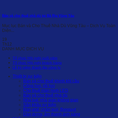
Bán và cho thuê nhà dù tại Bà Rịa Vũng Tàu
Mục lục Bán và Cho Thuê Nhà Dù Vũng Tàu – Dịch Vụ Toàn
Diện...
19
Th12
DANH MỤC DỊCH VỤ
Tổ chức Hội nghị cuối năm
Tổ chức Hội nghị khách hàng
Lễ kỷ niệm thành lập công ty
Thiết bị sự kiện
Bán và cho thuê khinh khí cầu
Cổng hơi, rối hơi
Cho thuê màn hình LED
Bán và cho thuê nhà dù
Nhà bạt, nhà giàn không gian
Sân khấu sự kiện
Bàn ghế, chân quỳ, Benquyt
Dàn dựng, âm thanh ánh sáng