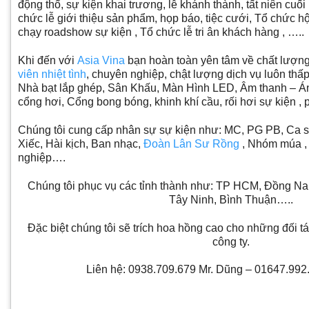
động thổ, sự kiện khai trương, lễ khánh thành, tất niên cuố
chức lễ giới thiệu sản phẩm, họp báo, tiệc cưới, Tổ chức hộ
chạy roadshow sự kiện , Tổ chức lễ tri ân khách hàng , …..
Khi đến với
Asia Vina
bạn hoàn toàn yên tâm về chất lượng
viên nhiệt tình
, chuyên nghiệp, chật lượng dịch vụ luôn thấ
Nhà bạt lắp ghép, Sân Khấu, Màn Hình LED, Âm thanh – Á
cổng hơi, Cổng bong bóng, khinh khí cầu, rối hơi sự kiện , 
Chúng tôi cung cấp nhân sự sự kiện như: MC, PG PB, Ca s
Xiếc, Hài kịch, Ban nhạc,
Đoàn Lân Sư Rồng
, Nhóm múa ,
nghiệp….
Chúng tôi phục vụ các tỉnh thành như: TP HCM, Đồng Na
Tây Ninh, Bình Thuận…..
Đặc biệt chúng tôi sẽ trích hoa hồng cao cho những đối t
công ty.
Li
ên h
ệ: 0938.709.679 Mr. D
ũng – 01647.992