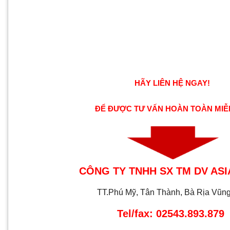
HÃY LIÊN HỆ NGAY!
ĐỂ ĐƯỢC TƯ VẤN HOÀN TOÀN MIỄ
CÔNG TY TNHH SX TM DV ASI
TT.Phú Mỹ, Tân Thành, Bà Rịa Vũn
Tel/fax: 02543.893.879