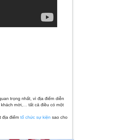
uan trọng nhất, vì địa điểm diễn
g khách mời,… tất cả điều có một
t địa điểm
tổ chức sự kiện
sao cho