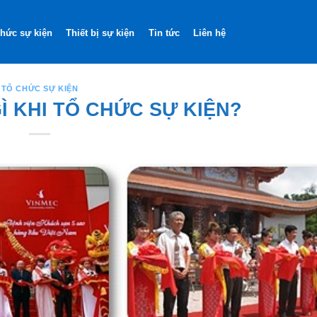
hức sự kiện
Thiết bị sự kiện
Tin tức
Liên hệ
TỔ CHỨC SỰ KIỆN
Ì KHI TỔ CHỨC SỰ KIỆN?