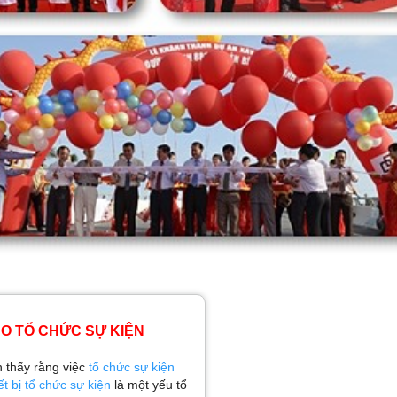
O TỔ CHỨC SỰ KIỆN
n thấy rằng việc
tổ chức sự kiện
ết bị tổ chức sự kiện
là một yếu tổ