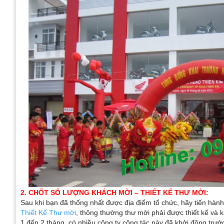
2. CHỐT SỐ LƯỢNG KHÁCH MỜI – THIẾT KẾ THƯ MỜI:
Sau khi bạn đã thống nhất được địa điểm tổ chức, hãy tiến hàn
Thiết Kế Thư mời
, thông thường thư mời phải được thiết kế và 
1 đến 2 tháng, có nhiều công ty công tác này đã khởi động trướ