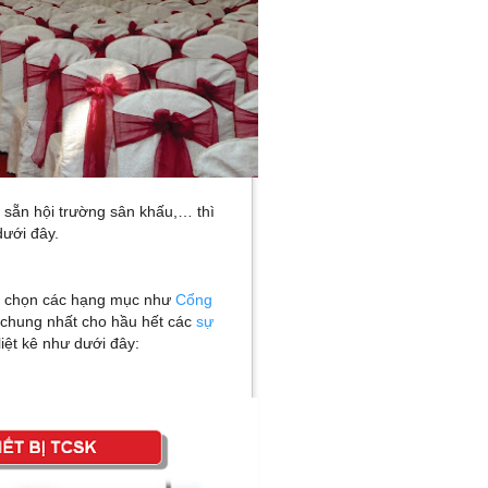
 sẵn hội trường sân khấu,… thì
dưới đây.
ựa chọn các hạng mục như
Cổng
 chung nhất cho hầu hết các
sự
liệt kê như dưới đây: