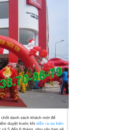
h chốt danh sách khách mời để
kiểm duyệt trước khi
diễn ra sự kiện
c cả 5 đến 6 tháng. như vậy bạn sẽ