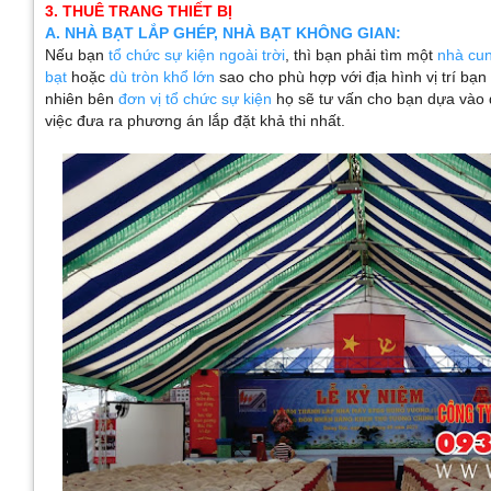
3. THUÊ TRANG THIẾT BỊ
A. NHÀ BẠT LẮP GHÉP, NHÀ BẠT KHÔNG GIAN:
Nếu bạn
tổ chức sự kiện ngoài trời
, thì bạn phải tìm một
nhà cu
bạt
hoặc
dù tròn khổ lớn
sao cho phù hợp với địa hình vị trí bạn
nhiên bên
đơn vị tổ chức sự kiện
họ sẽ tư vấn cho bạn dựa vào đ
việc đưa ra phương án lắp đặt khả thi nhất.