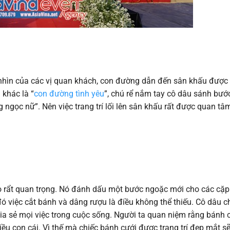
h nhìn của các vị quan khách, con đường dẫn đến sân khấu được 
khác là “
con đường tình yêu
”, chú rể nắm tay cô dâu sánh bướ
ngọc nữ”. Nên việc trang trí lối lên sân khấu rất được quan tâ
trò rẩt quan trọng. Nó đánh dấu một bước ngoặc mới cho các cặp 
ó việc cắt bánh và dâng rượu là điều không thể thiếu. Cô dâu c
hia sẻ mọi việc trong cuộc sống. Người ta quan niệm rằng bánh 
iều con cái. Vì thế mà chiếc bánh cưới được trang trí đẹp mắt s