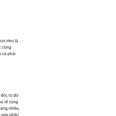
coi như là
c cùng
m và phải
đôi, từ đó
hú rể cùng
càng nhiều,
ẽ góp phần