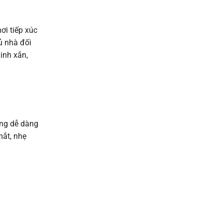
ơi tiếp xúc
ủ nhà đối
inh xắn,
ụng dễ dàng
mắt, nhẹ