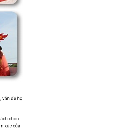
, vấn đề họ
 cách chọn
ảm xúc của