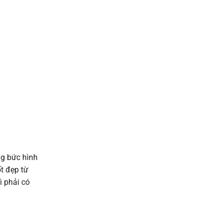
ng bức hình
t đẹp từ
ì phải có