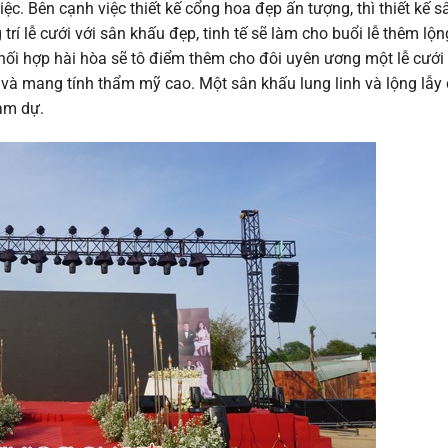
iệc. Bên cạnh việc thiết kế cổng hoa đẹp ấn tượng, thì thiết kế 
rí lễ cưới với sân khấu đẹp, tinh tế sẽ làm cho buổi lễ thêm lộng
phối hợp hài hòa sẽ tô điểm thêm cho đôi uyên ương một lễ cưới
 và mang tính thẩm mỹ cao. Một sân khấu lung linh và lộng lẫy
ham dự.