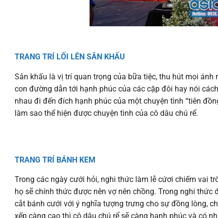
TRANG TRÍ LỐI LÊN SÂN KHẤU
Sân khấu là vị trí quan trọng của bữa tiệc, thu hút mọi án
con đường dẫn tới hạnh phúc của các cặp đôi hay nói cách 
nhau đi đến đích hạnh phúc của một chuyện tình “tiên đồng 
làm sao thể hiện được chuyện tình của cô dâu chú rể.
TRANG TRÍ BÁNH KEM
Trong các ngày cưới hỏi, nghi thức làm lễ cứơi chiếm vai 
họ sẽ chính thức được nên vợ nên chồng. Trong nghi thức đ
cắt bánh cưới với ý nghĩa tượng trưng cho sự đồng lòng, c
xếp càng cao thì cô dâu chú rể sẽ càng hạnh phúc và có nh