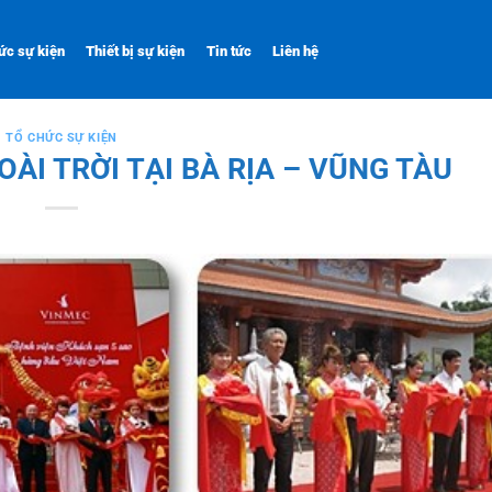
ức sự kiện
Thiết bị sự kiện
Tin tức
Liên hệ
TỔ CHỨC SỰ KIỆN
ÀI TRỜI TẠI BÀ RỊA – VŨNG TÀU