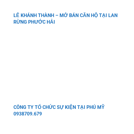
LỄ KHÁNH THÀNH – MỞ BÁN CĂN HỘ TẠI LAN
RỪNG PHƯỚC HẢI
CÔNG TY TỔ CHỨC SỰ KIỆN TẠI PHÚ MỸ
0938709.679