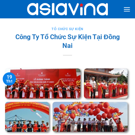
Bỏ
qua
nội
dung
TỔ CHỨC SỰ KIỆN
Công Ty Tổ Chức Sự Kiện Tại Đồng
Nai
19
Th1