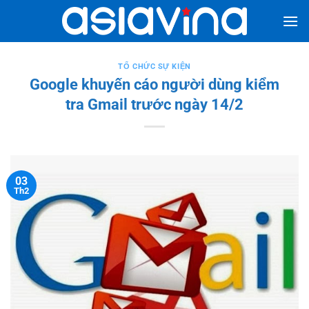
Bỏ
qua
nội
dung
TỔ CHỨC SỰ KIỆN
Google khuyến cáo người dùng kiểm
tra Gmail trước ngày 14/2
03
Th2