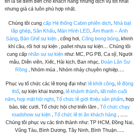
tin là sẽ đem đến cho khách hàng những dịch vụ tốt nhất
nhưng giá cả luôn phù hợp nhất.
Chúng tôi cung
cấp Hệ thống Cabin phiên dịch
,
Nhà bạt
lắp ghép
,
Sân Khấu
,
Màn Hình LED
,
Âm thanh – Ánh
Sáng
,
Bàn Ghế sự kiện
, cổng hơi,
Cổng bong bóng
, khinh
khí cầu, rối hơi sự kiện , pallet nhựa sự kiện… Chúng tôi
cung cấp
nhân sự sự kiện
như: MC, PG PB, Ca sỹ, Người
mẫu, Diễn viên, Xiếc, Hài kịch, Ban nhạc,
Đoàn Lân Sư
Rồng
, Nhóm múa , Nhóm nhảy chuyên nghiệp….
Phục vụ tổ chức các lễ trọng đại như:
lễ khởi công
,
lễ động
thổ
, sự kiện khai trương,
lễ khánh thành
,
tất niên cuối
năm
,
họp mặt hội nghị
,
Tổ chức lễ giới thiệu sản phẩm
, họp
báo, tiệc cưới, Tổ chức hội chợ triển lãm ,
Tổ chức chạy
roadshow sự kiện
,
Tổ chức lễ tri ân khách hàng
, …..
Chúng tôi phục vụ các tỉnh thành như: TP HCM, Đồng Nai,
Vũng Tàu, Bình Dương, Tây Ninh, Bình Thuận…..