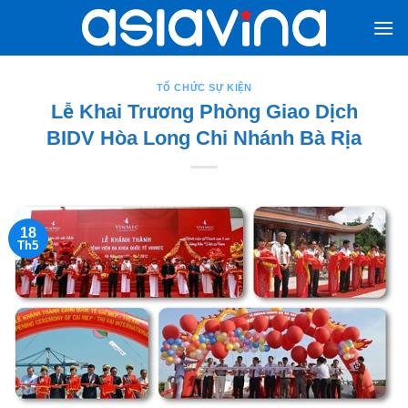
Bỏ
qua
nội
dung
TỔ CHỨC SỰ KIỆN
Lễ Khai Trương Phòng Giao Dịch
BIDV Hòa Long Chi Nhánh Bà Rịa
18
Th5