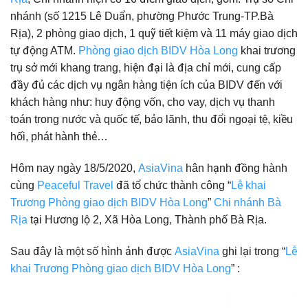
nhánh (số 1215 Lê Duẩn, phường Phước Trung-TP.Bà
Rịa), 2 phòng giao dịch, 1 quỹ tiết kiệm và 11 máy giao dịch
tự động ATM.
Phòng giao dịch BIDV Hòa Long
khai trương
trụ sở mới khang trang, hiện đại là địa chỉ mới, cung cấp
đầy đủ các dịch vụ ngân hàng tiện ích của BIDV đến với
khách hàng như: huy động vốn, cho vay, dịch vụ thanh
toán trong nước và quốc tế, bảo lãnh, thu đổi ngoại tệ, kiều
hối, phát hành thẻ…
Hôm nay ngày 18/5/2020,
AsiaVina
hân hạnh đồng hành
cùng
Peaceful Travel
đã tổ chức thành công “
Lễ khai
Trương Phòng giao dịch BIDV Hòa Long
”
Chi nhánh Bà
Rịa
tại Hương lộ 2, Xã Hòa Long, Thành phố Bà Rịa.
Sau đây là một số hình ảnh được
AsiaVina
ghi lại trong “
Lễ
khai Trương Phòng giao dịch BIDV Hòa Long
” :