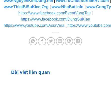
www.NguyenKimDung.net
|
www.ToChucSuKienAV.com
www.ThietBiSuKien.Org
|
www.NhaBat.info
|
www.CongTy
https://www.facebook.com/EventVungTau
|
https://www.facebook.com/DungSuKien
https://www.youtube.com/AsiaVina
|
https://www.youtube.co
Bài viết liên quan