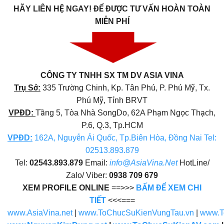
HÃY LIÊN HỆ NGAY!
ĐỂ ĐƯỢC TƯ VẤN HOÀN TOÀN
MIỄN PHÍ
CÔNG TY TNHH SX TM DV ASIA VINA
Trụ Sở:
335 Trường Chinh, Kp. Tân Phú, P. Phú Mỹ, Tx.
Phú Mỹ, Tỉnh BRVT
VPĐD:
Tầng 5, Tòa Nhà SongDo, 62A Phạm Ngọc Thạch,
P.6, Q.3, Tp.HCM
VPĐD
:
162A, Nguyễn Ái Quốc, Tp.Biên Hòa, Đồng Nai Tel:
02513.893.879
Tel:
02543.893.879
Email:
info@AsiaVina.Net
HotLine/
Zalo/ Viber:
0938 709 679
XEM PROFILE ONLINE
==>>>
BẤM ĐỂ XEM CHI
TIẾT
<<<===
www.AsiaVina.net
|
www.ToChucSuKienVungTau.vn
|
www.T