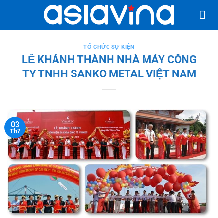
Bỏ
qua
nội
dung
TỔ CHỨC SỰ KIỆN
LỄ KHÁNH THÀNH NHÀ MÁY CÔNG
TY TNHH SANKO METAL VIỆT NAM
03
Th7