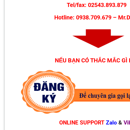
Tel/fax: 02543.893.879
Hotline: 0938.709.679 – Mr.
NẾU BẠN CÓ THẮC MẮC GÌ 
ONLINE SUPPORT
Zalo
&
Vi