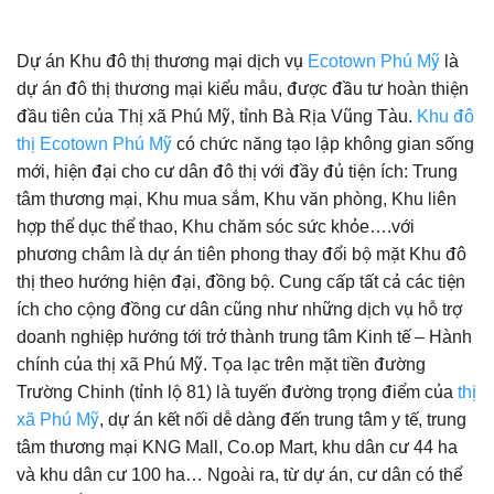
Dự án Khu đô thị thương mại dịch vụ
Ecotown Phú Mỹ
là
dự án đô thị thương mại kiểu mẫu, được đầu tư hoàn thiện
đầu tiên của Thị xã Phú Mỹ, tỉnh Bà Rịa Vũng Tàu.
Khu đô
thị Ecotown Phú Mỹ
có chức năng tạo lập không gian sống
mới, hiện đại cho cư dân đô thị với đầy đủ tiện ích: Trung
tâm thương mại, Khu mua sắm, Khu văn phòng, Khu liên
hợp thể dục thể thao, Khu chăm sóc sức khỏe….với
phương châm là dự án tiên phong thay đổi bộ mặt Khu đô
thị theo hướng hiện đại, đồng bộ. Cung cấp tất cả các tiện
ích cho cộng đồng cư dân cũng như những dịch vụ hỗ trợ
doanh nghiệp hướng tới trở thành trung tâm Kinh tế – Hành
chính của thị xã Phú Mỹ. Tọa lạc trên mặt tiền đường
Trường Chinh (tỉnh lộ 81) là tuyến đường trọng điểm của
thị
xã Phú Mỹ
, dự án kết nối dễ dàng đến trung tâm y tế, trung
tâm thương mại KNG Mall, Co.op Mart, khu dân cư 44 ha
và khu dân cư 100 ha… Ngoài ra, từ dự án, cư dân có thể