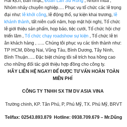
Hài kịch, Ban nhạc,
Đoàn Lân Sư Rồng
, Nhóm múa ,
Nhóm nhảy chuyên nghiệp…. Phục vụ tổ chức các lễ trọng
đại như:
lễ khởi công
, lễ động thổ, sự kiện khai trương,
lễ
khánh thành
, tất niên cuối năm, họp mặt hội nghị, Tổ chức
lễ giới thiệu sản phẩm, họp báo, tiệc cưới, Tổ chức hội chợ
triển lãm ,
Tổ chức chạy roadshow sự kiện
, Tổ chức lễ tri
ân khách hàng , ….. Chúng tôi phục vụ các tỉnh thành như:
TP HCM, Đồng Nai, Vũng Tàu, Bình Dương, Tây Ninh,
Bình Thuận….. Đặc biệt chúng tôi sẽ trích hoa hồng cao
cho những đối tác giới thiệu hợp đồng cho công ty.
HÃY LIÊN HỆ NGAY! ĐỂ ĐƯỢC TƯ VẤN HOÀN TOÀN
MIỄN PHÍ
CÔNG TY TNHH SX TM DV ASIA VINA
Trường chinh, KP. Tân Phú, P, Phú Mỹ, TX. Phú Mỹ, BRVT
Tel/fax: 02543.893.879
Hotline: 0938.709.679 – Mr.Dũng