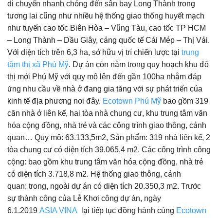
di chuyển nhanh chóng đến sân bay Long Thành trong
tương lai cũng như nhiều hệ thống giao thống huyết mạch
như tuyến cao tốc Biên Hòa – Vũng Tàu, cao tốc TP HCM
– Long Thành – Dầu Giây, cảng quốc tế Cái Mép – Thị Vải.
Với diện tích trên 6,3 ha, sở hữu vị trí chiến lược tại
trung
tâm thị xã Phú Mỹ
. Dự án còn nằm trong quy hoạch khu đô
thị mới Phú Mỹ với quy mô lên đến gần 100ha nhằm đáp
ứng nhu cầu về nhà ở đang gia tăng với sự phát triển của
kinh tế địa phương nơi đây.
Ecotown Phú Mỹ
bao gồm 319
căn nhà ở liên kế, hai tòa nhà chung cư, khu trung tâm văn
hóa cộng đồng, nhà trẻ và các công trình giao thông, cảnh
quan… Quy mô: 63.133,5m2, Sản phẩm: 319 nhà liên kế, 2
tòa chung cư có diện tích 39.065,4 m2. Các công trình công
cộng: bao gồm khu trung tâm văn hóa cộng đồng, nhà trẻ
có diện tích 3.718,8 m2. Hệ thống giao thông, cảnh
quan: trong, ngoài dự án có diện tích 20.350,3 m2. Trước
sự thành công của Lễ Khơi công dự án, ngày
6.1.2019
ASIA VINA
lại tiếp tục đồng hành cùng
Ecotown