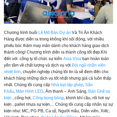
Chương trình buỗi
Lễ Mở Bán Dự án
Và Tri Ân Khách
Hàng được diễn ra trong không khí sôi động, với nhiều
phiếu bóc thăm may mắn dành cho khách hàng giao dịch
thành công! Chương trình diễn ra thành công tốt đẹp.Khi
đến với công ty tổ chức sự kiên
Asia Vina
bạn hoàn toàn
yên tâm về chất lượng và dịch vụ với
Đội ngũ nhân viên
nhiệt tình
, chuyên nghiệp chúng tôi tin là sẽ đem đến cho
khách hàng những dịch vụ tốt nhất nhưng giá cả luôn thấp
nhất. Chúng tôi cung cấp
Nhà bạt lắp ghép
,
Sân
Khấu
,
Màn Hình LED
, Âm thanh – Ánh Sáng,
Bàn Ghế sự
kiện
, cổng hơi,
Cổng bong bóng
, khinh khí cầu, rối hơi sự
kiện , pallet nhựa sự kiện… Chúng tôi cung cấp nhân sự sự
kiện như: MC, PG PB, Ca sỹ, Người mẫu, Diễn viên, Xiếc,