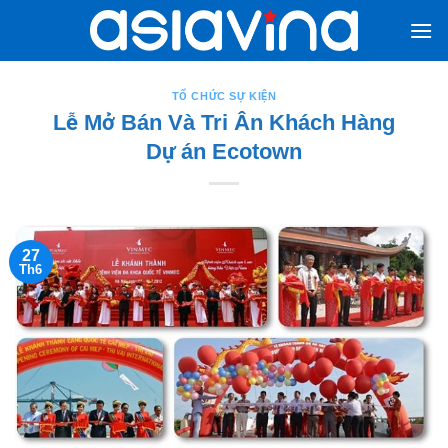
Bỏ
qua
nội
dung
TỔ CHỨC SỰ KIỆN
Lễ Mở Bán Và Tri Ân Khách Hàng
Dự án Ecotown
27
Th6