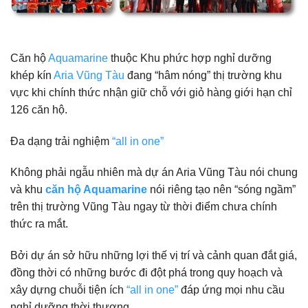
Căn hộ
Aquamarine
thuộc Khu phức hợp nghỉ dưỡng
khép kín
Aria Vũng Tàu
đang “hâm nóng” thị trường khu
vực khi chính thức nhận giữ chỗ với giỏ hàng giới hạn chỉ
126 căn hộ.
Đa dạng trải nghiệm
“all in one”
Không phải ngẫu nhiên mà dự án Aria Vũng Tàu nói chung
và khu
căn hộ Aquamarine
nói riêng tạo nên “sóng ngầm”
trên thị trường Vũng Tàu ngay từ thời điểm chưa chính
thức ra mắt.
Bởi dự án sở hữu những lợi thế vị trí và cảnh quan đắt giá,
đồng thời có những bước đi đột phá trong quy hoạch và
xây dựng chuỗi tiện ích
“all in one”
đáp ứng mọi nhu cầu
nghỉ dưỡng thời thượng.