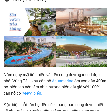
Nằm ngay mặt tiền biển và trên cung đường resort đẹp
nhất Vũng Tàu, khu căn hộ
Aquamarine
ôm trọn gần 400m
bờ biển tạo nên tầm nhìn hướng biển đắt giá với 100%
căn hộ có
“view” biển.
Đặc biệt, mỗi căn hộ đều có khoảng ban công được thiết
kế như một khu vườn trên không, tạo không gian xanh