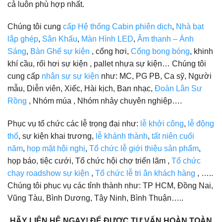
cả luôn phù hợp nhất.
Chúng tôi cung
cấp Hệ thống Cabin phiên dịch
,
Nhà bạt
lắp ghép
,
Sân Khấu
,
Màn Hình LED
,
Âm thanh – Ánh
Sáng
,
Bàn Ghế sự kiện
, cổng hơi,
Cổng bong bóng
, khinh
khí cầu, rối hơi sự kiện , pallet nhựa sự kiện… Chúng tôi
cung cấp
nhân sự sự kiện
như: MC, PG PB, Ca sỹ, Người
mẫu, Diễn viên, Xiếc, Hài kịch, Ban nhạc,
Đoàn Lân Sư
Rồng
, Nhóm múa , Nhóm nhảy chuyên nghiệp….
Phục vụ tổ chức các lễ trọng đại như:
lễ khởi công
,
lễ động
thổ
, sự kiện khai trương,
lễ khánh thành
,
tất niên cuối
năm
,
họp mặt hội nghị
,
Tổ chức lễ giới thiệu sản phẩm
,
họp báo, tiệc cưới, Tổ chức hội chợ triển lãm ,
Tổ chức
chạy roadshow sự kiện
,
Tổ chức lễ tri ân khách hàng
, …..
Chúng tôi phục vụ các tỉnh thành như: TP HCM, Đồng Nai,
Vũng Tàu, Bình Dương, Tây Ninh, Bình Thuận…..
HÃY LIÊN HỆ NGAY!
ĐỂ ĐƯỢC TƯ VẤN HOÀN TOÀN