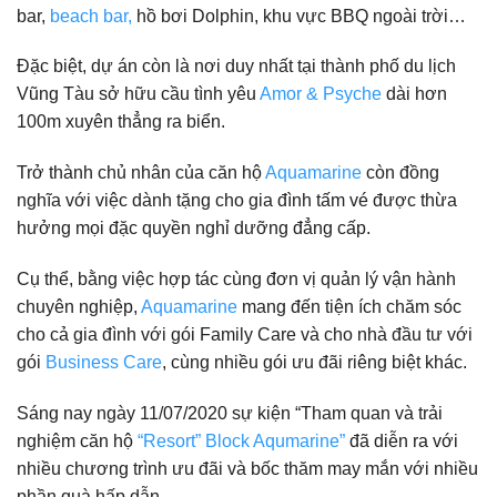
bar,
beach bar,
hồ bơi Dolphin, khu vực BBQ ngoài trời…
Đặc biệt, dự án còn là nơi duy nhất tại thành phố du lịch
Vũng Tàu sở hữu cầu tình yêu
Amor & Psyche
dài hơn
100m xuyên thẳng ra biển.
Trở thành chủ nhân của căn hộ
Aquamarine
còn đồng
nghĩa với việc dành tặng cho gia đình tấm vé được thừa
hưởng mọi đặc quyền nghỉ dưỡng đẳng cấp.
Cụ thể, bằng việc hợp tác cùng đơn vị quản lý vận hành
chuyên nghiệp,
Aquamarine
mang đến tiện ích chăm sóc
cho cả gia đình với gói Family Care và cho nhà đầu tư với
gói
Business Care
, cùng nhiều gói ưu đãi riêng biệt khác.
Sáng nay ngày 11/07/2020 sự kiện “Tham quan và trải
nghiệm căn hộ
“Resort” Block Aqumarine”
đã diễn ra với
nhiều chương trình ưu đãi và bốc thăm may mắn với nhiều
phần quà hấp dẫn.