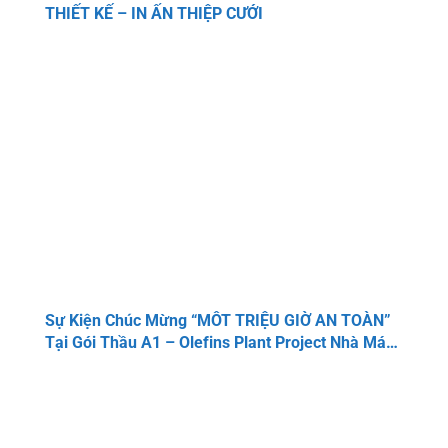
THIẾT KẾ – IN ẤN THIỆP CƯỚI
Sự Kiện Chúc Mừng “MÔT TRIỆU GIỜ AN TOÀN”
Tại Gói Thầu A1 – Olefins Plant Project Nhà Máy
Hóa Lọc Dầu Long Sơn