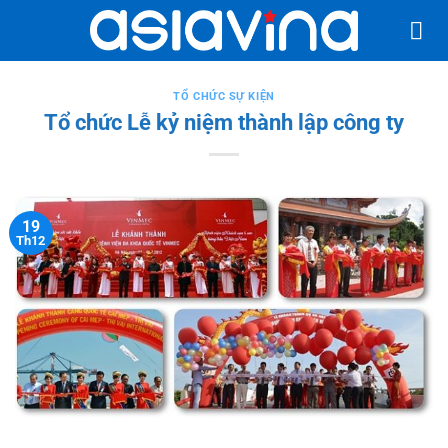
Bỏ
qua
nội
dung
TỔ CHỨC SỰ KIỆN
Tổ chức Lễ kỷ niệm thành lập công ty
19
Th12